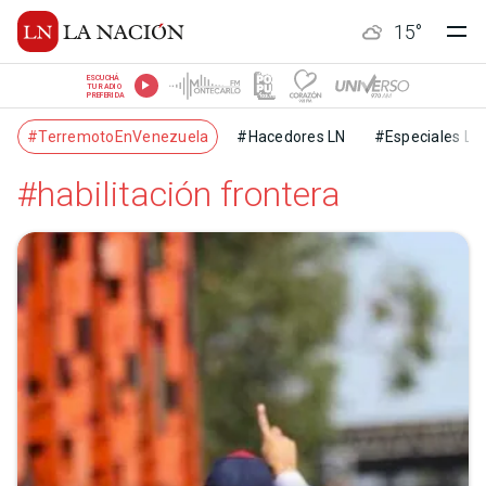
15
°
ESCUCHÁ
TU RADIO
PREFERIDA
#TerremotoEnVenezuela
#Hacedores LN
#Especiales LN
#habilitación frontera