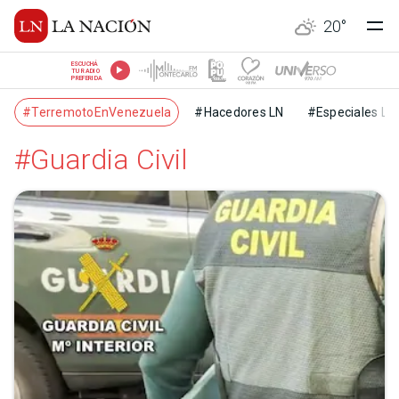
20
°
ESCUCHÁ
TU RADIO
PREFERIDA
#TerremotoEnVenezuela
#Hacedores LN
#Especiales LN
#Guardia Civil