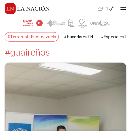
15
°
ESCUCHÁ
TU RADIO
PREFERIDA
#TerremotoEnVenezuela
#Hacedores LN
#Especiales LN
#guaireños