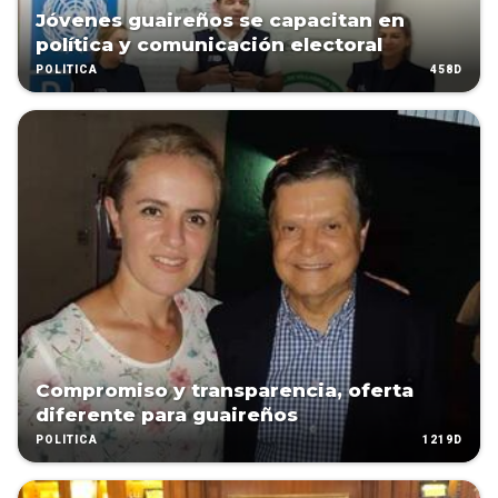
Jóvenes guaireños se capacitan en
política y comunicación electoral
458D
POLÍTICA
Compromiso y transparencia, oferta
diferente para guaireños
1219D
POLÍTICA