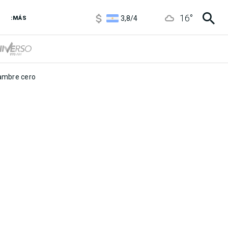
1100
/
1160
16
°
3,8
/
4
:MÁS
6850
/
7200
5900
/
5960
mbre cero