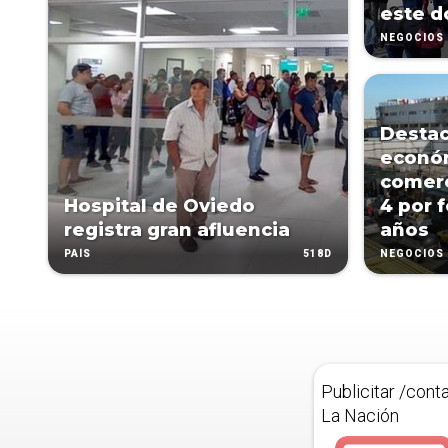
este 
NEGOCIOS
Destac
econó
comerc
Hospital de Oviedo
4 por 
registra gran afluencia
años
518D
PAÍS
NEGOCIOS
Publicitar /cont
La Nación