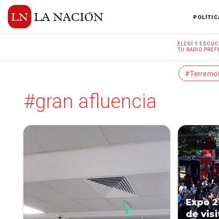
POLÍTIC
ELEGÍ Y
ESCUC
TU RADIO
PREF
#Terremo
#gran afluencia
Expo 2
de visi