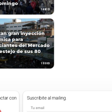
domingo
1481D
an gran inyección
mica para
iantes del Mercado
festejo de sus 80
1550D
actar con
Suscribite al mailing.