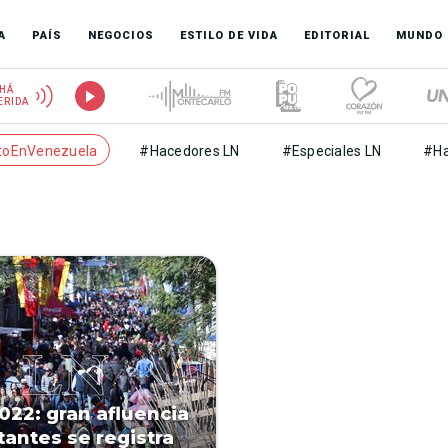
A
PAÍS
NEGOCIOS
ESTILO DE VIDA
EDITORIAL
MUNDO
HÁ
ERIDA
toEnVenezuela
#Hacedores LN
#Especiales LN
#Ha
022: gran afluencia
tantes se registra