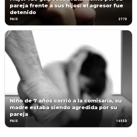
pareja frente a sus hijos: el agresor fue
detenido
277D
PAÍS
Niño de 7 años corrió a la comisaría, su
madre estaba siendo agredida por su
pareja
1655D
PAÍS