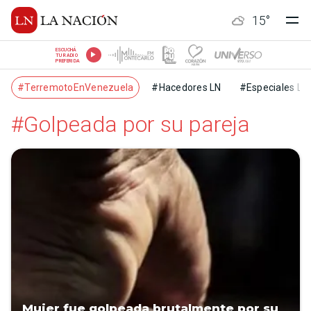
15
°
ESCUCHÁ
TU RADIO
PREFERIDA
#TerremotoEnVenezuela
#Hacedores LN
#Especiales LN
#Golpeada por su pareja
Mujer fue golpeada brutalmente por su