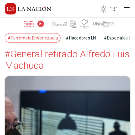
18
°
ESCUCHÁ
TU RADIO
PREFERIDA
#TerremotoEnVenezuela
#Hacedores LN
#Especiales LN
#General retirado Alfredo Luis
Machuca