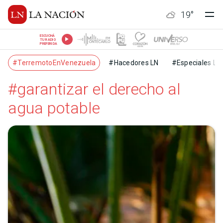
19
°
ESCUCHÁ
TU RADIO
PREFERIDA
#TerremotoEnVenezuela
#Hacedores LN
#Especiales LN
#garantizar el derecho al
agua potable