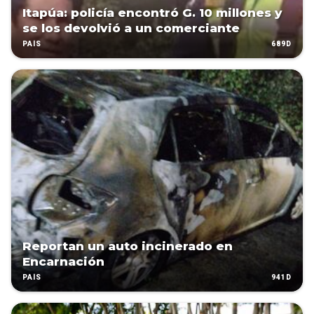
Itapúa: policía encontró G. 10 millones y
se los devolvió a un comerciante
689D
PAÍS
Reportan un auto incinerado en
Encarnación
941D
PAÍS