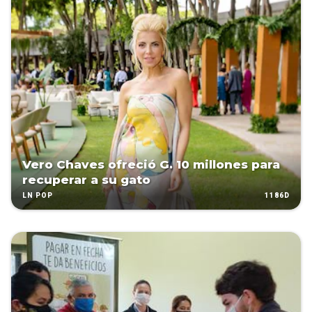
Vero Chaves ofreció G. 10 millones para
recuperar a su gato
1186D
LN POP