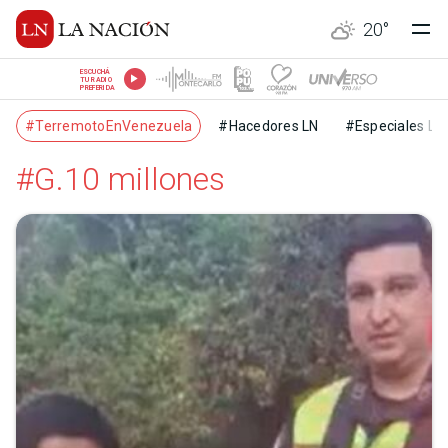
20
°
ESCUCHÁ
TU RADIO
PREFERIDA
#TerremotoEnVenezuela
#Hacedores LN
#Especiales LN
#G.10 millones