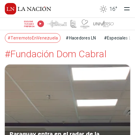
16
°
ESCUCHÁ
TU RADIO
PREFERIDA
#TerremotoEnVenezuela
#Hacedores LN
#Especiales LN
#Fundación Dom Cabral
Paraguay entra en el radar de la