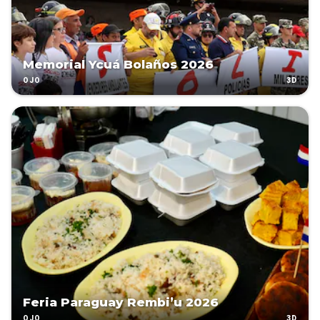
Memorial Ycuá Bolaños 2026
3D
OJO
Feria Paraguay Rembi’u 2026
3D
OJO