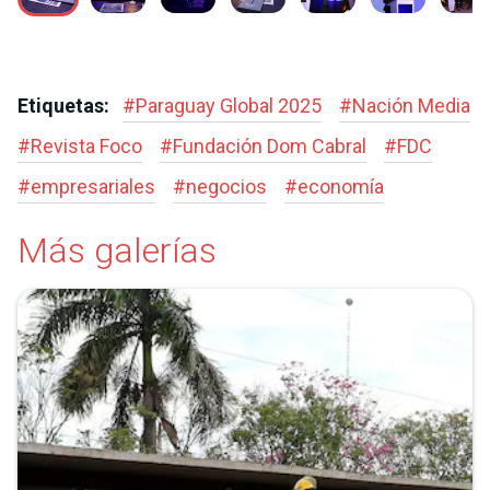
Etiquetas:
#
Paraguay Global 2025
#
Nación Media
#
Revista Foco
#
Fundación Dom Cabral
#
FDC
#
empresariales
#
negocios
#
economía
Más galerías