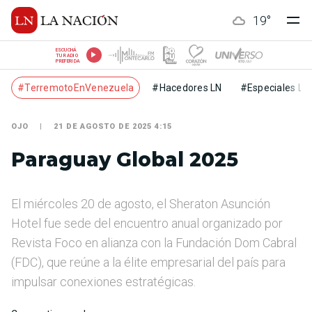
19
°
ESCUCHÁ
TU RADIO
PREFERIDA
#TerremotoEnVenezuela
#Hacedores LN
#Especiales LN
OJO
21 DE AGOSTO DE 2025 4:15
Paraguay Global 2025
El miércoles 20 de agosto, el Sheraton Asunción
Hotel fue sede del encuentro anual organizado por
Revista Foco en alianza con la Fundación Dom Cabral
(FDC), que reúne a la élite empresarial del país para
impulsar conexiones estratégicas.