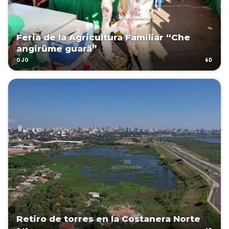
Feria de la Agricultura Familiar “Che
angirũme guarã”
6D
OJO
Retiro de torres en la Costanera Norte