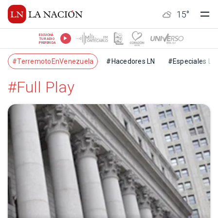
15
°
ESCUCHÁ
TU RADIO
PREFERIDA
#TerremotoEnVenezuela
#Hacedores LN
#Especiales LN
#Full Play