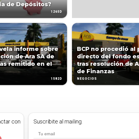
ía de Depósitos?
1265D
vela informe sobre
BCP no procedió al
ación de Ara SA de
directo del fondo es
as remitido en el
tras resolución de A
de Finanzas
1582D
NEGOCIOS
actar con
Suscribite al mailing.