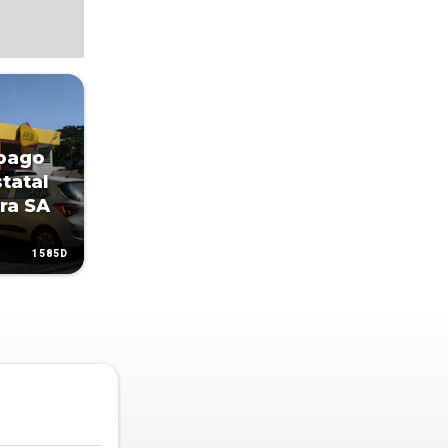
 pago
tatal
ra SA
1585D