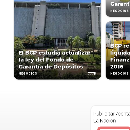
Garant
NEGOCIOS
BCP re
El BCP estudia actualizar
liquid
la ley del Fondo de
Finanz
Garantía de Depósitos
2016
777D
NEGOCIOS
NEGOCIOS
Publicitar /cont
La Nación