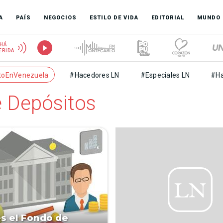
A
PAÍS
NEGOCIOS
ESTILO DE VIDA
EDITORIAL
MUNDO
HÁ
ERIDA
toEnVenezuela
#Hacedores LN
#Especiales LN
#Ha
e Depósitos
s el Fondo de