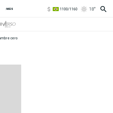
5900
/
5960
18
°
1100
/
1160
:MÁS
3,8
/
4
6850
/
7200
5900
/
5960
mbre cero