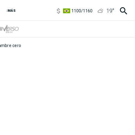
5900
/
5960
19
°
1100
/
1160
:MÁS
3,8
/
4
6850
/
7200
5900
/
5960
mbre cero