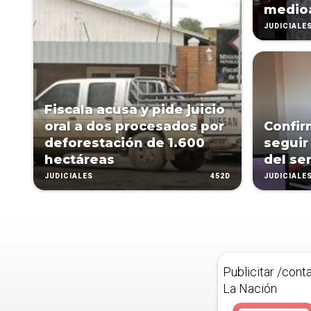
medio
JUDICIALE
Fiscala acusa y pide juicio
oral a dos procesados por
Confir
deforestación de 1.600
seguir
hectáreas
del se
452D
JUDICIALES
JUDICIALE
Publicitar /cont
La Nación