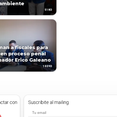
ambiente
518D
S
man a fiscales para
 en proceso penal
nador Erico Galeano
1039D
S
actar con
Suscribite al mailing.