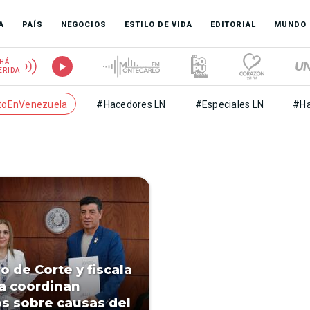
A
PAÍS
NEGOCIOS
ESTILO DE VIDA
EDITORIAL
MUNDO
HÁ
ERIDA
toEnVenezuela
#Hacedores LN
#Especiales LN
#Ha
o de Corte y fiscala
a coordinan
os sobre causas del