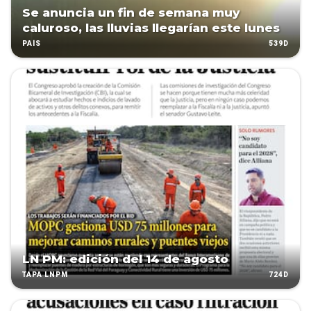
Se anuncia un fin de semana muy
caluroso, las lluvias llegarían este lunes
539D
PAÍS
LN PM: edición del 14 de agosto
724D
TAPA LNPM