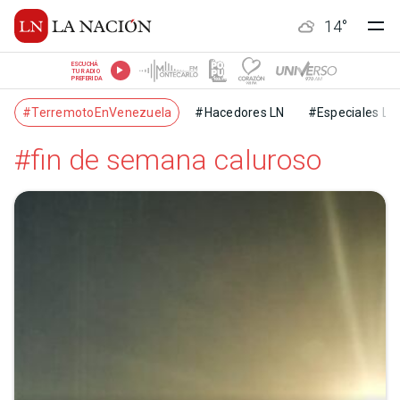
14
°
ESCUCHÁ
TU RADIO
PREFERIDA
#TerremotoEnVenezuela
#Hacedores LN
#Especiales LN
#fin de semana caluroso