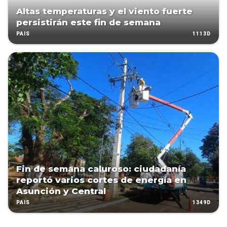
Altas temperaturas y el viento fuerte
persistirán este fin de semana
1113D
PAÍS
Fin de semana caluroso: ciudadanía
reportó varios cortes de energía en
Asunción y Central
1349D
PAÍS