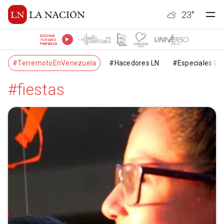
23
°
ESCUCHÁ
TU RADIO
PREFERIDA
#TerremotoEnVenezuela
#Hacedores LN
#Especiales LN
#fiestas