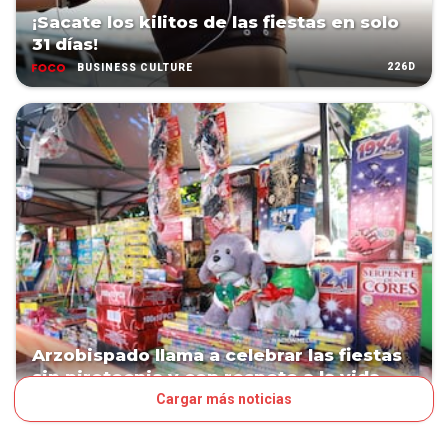
¡Sacate los kilitos de las fiestas en solo
31 días!
226D
BUSINESS CULTURE
Arzobispado llama a celebrar las fiestas
sin pirotecnia y con respeto a la vida
Cargar más noticias
228D
PAÍS