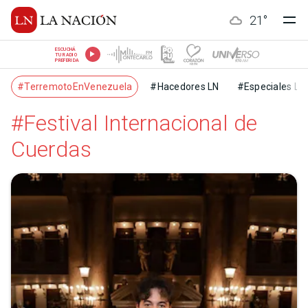
21
°
ESCUCHÁ
TU RADIO
PREFERIDA
#TerremotoEnVenezuela
#Hacedores LN
#Especiales LN
#Festival Internacional de
Cuerdas