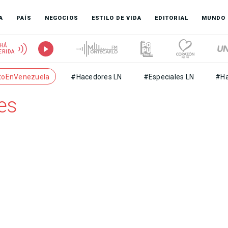
A
PAÍS
NEGOCIOS
ESTILO DE VIDA
EDITORIAL
MUNDO
HÁ
ERIDA
toEnVenezuela
#Hacedores LN
#Especiales LN
#Ha
es