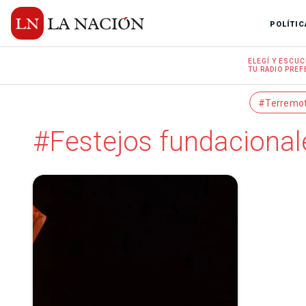
POLÍTIC
ELEGÍ Y
ESCUC
TU RADIO
PREF
#Terremo
#Festejos fundacional