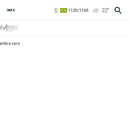
5920
/
5970
22
°
1120
/
1160
:MÁS
3,6
/
3,9
6850
/
7200
5920
/
5970
mbre cero