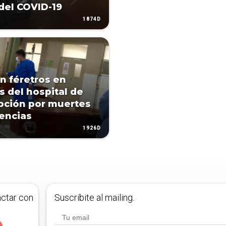
del COVID-19
1874D
n féretros en
s del hospital de
ción por muertes
encias
1926D
actar con
Suscribite al mailing.