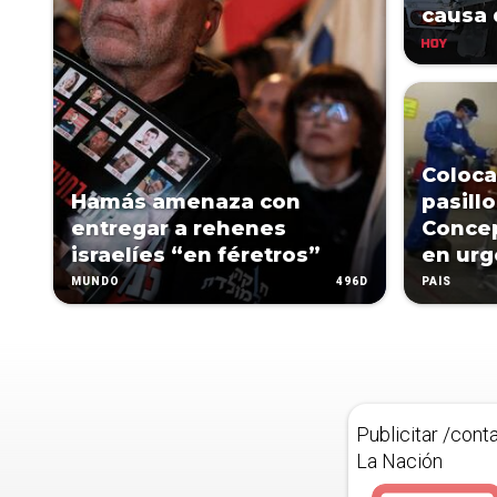
causa 
HOY
Coloca
Hamás amenaza con
pasillo
entregar a rehenes
Concep
israelíes “en féretros”
en urg
496D
MUNDO
PAÍS
Publicitar /cont
La Nación