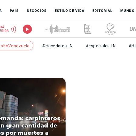
A
PAÍS
NEGOCIOS
ESTILO DE VIDA
EDITORIAL
MUNDO
HÁ
ERIDA
toEnVenezuela
#Hacedores LN
#Especiales LN
#Ha
emanda: carpinteros
an gran cantidad de
s por muertes a