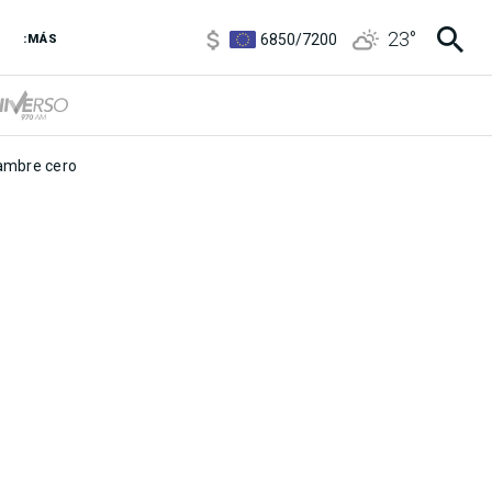
3,6
/
3,9
23
°
6850
/
7200
:MÁS
5920
/
5970
mbre cero