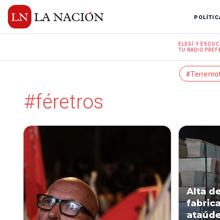
POLÍTIC
ELEGÍ Y
ESCUC
TU RADIO
PREF
#Terremo
#féretros
Alta d
fabric
ataúde