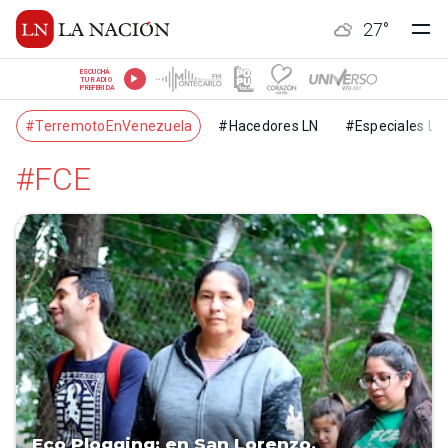
27
°
ESCUCHÁ
TU RADIO
PREFERIDA
#TerremotoEnVenezuela
#Hacedores LN
#Especiales LN
#FCE
Eco Plogging: en San Lorenzo,