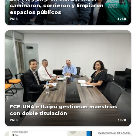
caminaron, corrieron y limpiaron
espacios públicos
425D
PAÍS
FCE-UNA e Itaipú gestionan maestrías
con doble titulación
897D
PAÍS