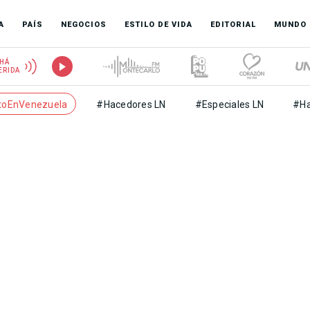
A
PAÍS
NEGOCIOS
ESTILO DE VIDA
EDITORIAL
MUNDO
HÁ
ERIDA
toEnVenezuela
#Hacedores LN
#Especiales LN
#Ha