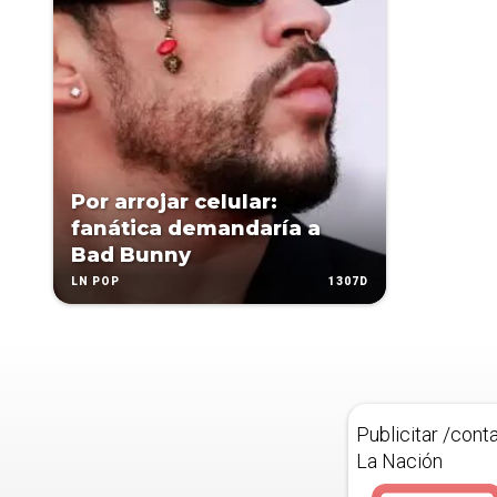
Por arrojar celular:
fanática demandaría a
Bad Bunny
1307D
LN POP
Publicitar /cont
La Nación