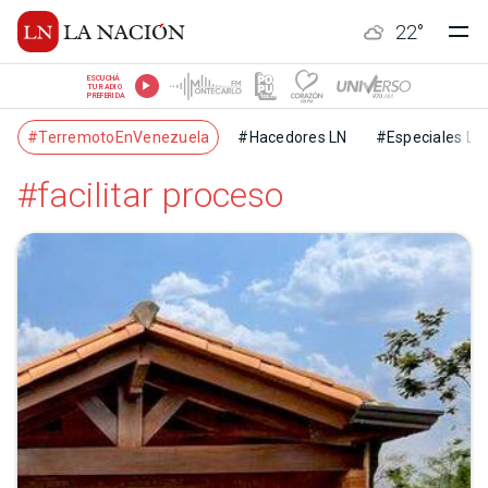
22
°
ESCUCHÁ
TU RADIO
PREFERIDA
#TerremotoEnVenezuela
#Hacedores LN
#Especiales LN
#facilitar proceso