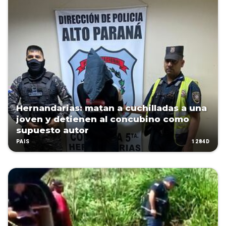
Hernandarias: matan a cuchilladas a una
joven y detienen al concubino como
supuesto autor
1284D
PAÍS