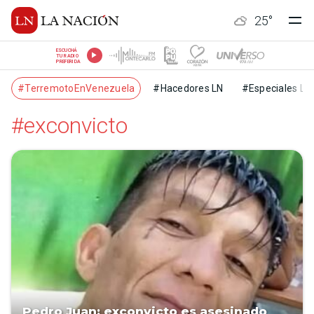
25
°
ESCUCHÁ
TU RADIO
PREFERIDA
#TerremotoEnVenezuela
#Hacedores LN
#Especiales LN
#exconvicto
Pedro Juan: exconvicto es asesinado