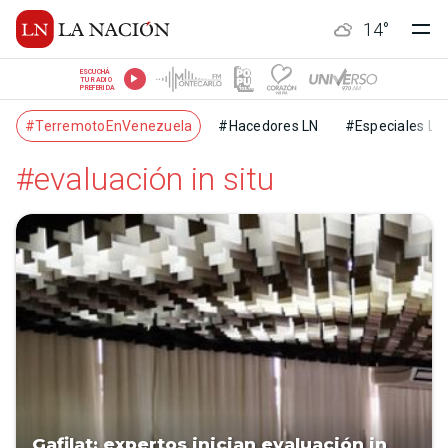
14
°
ESCUCHÁ
TU RADIO
PREFERIDA
#TerremotoEnVenezuela
#Hacedores LN
#Especiales LN
#evaluación in situ
Gafilat: expertos inician evaluación in