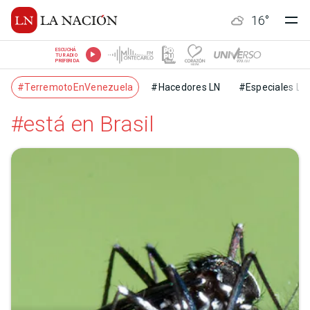
16
°
ESCUCHÁ
TU RADIO
PREFERIDA
#TerremotoEnVenezuela
#Hacedores LN
#Especiales LN
#está en Brasil