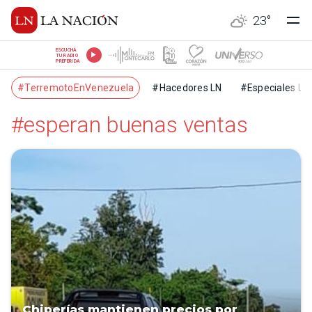
23
°
ESCUCHÁ
TU RADIO
PREFERIDA
#TerremotoEnVenezuela
#Hacedores LN
#Especiales LN
#esperan buenas ventas
Chiperías mantienen precios por