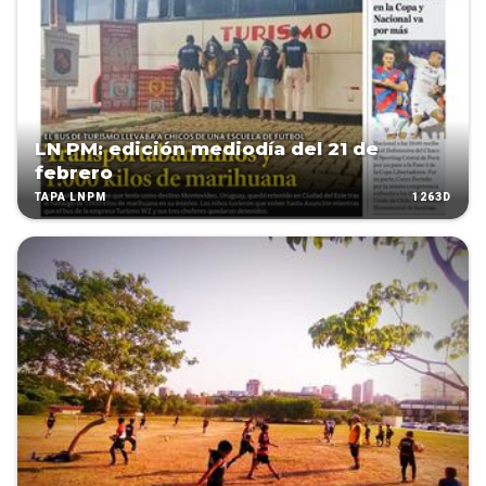
LN PM: edición mediodía del 21 de
febrero
1263D
TAPA LNPM