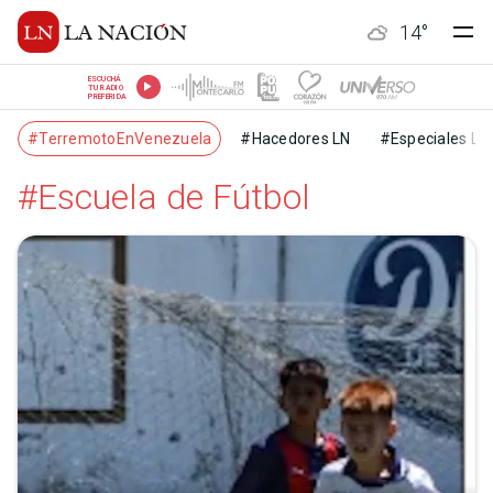
14
°
ESCUCHÁ
TU RADIO
PREFERIDA
#TerremotoEnVenezuela
#Hacedores LN
#Especiales LN
#Escuela de Fútbol