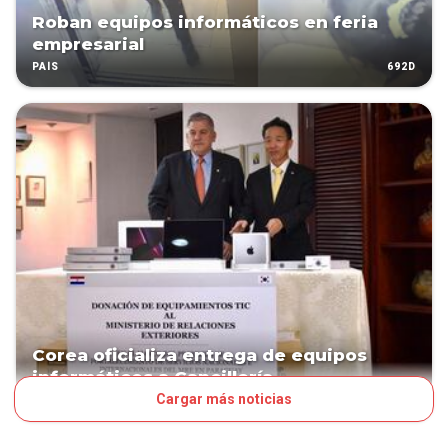
Roban equipos informáticos en feria
empresarial
692D
PAÍS
Corea oficializa entrega de equipos
informáticos a Cancillería
Cargar más noticias
1009D
POLÍTICA