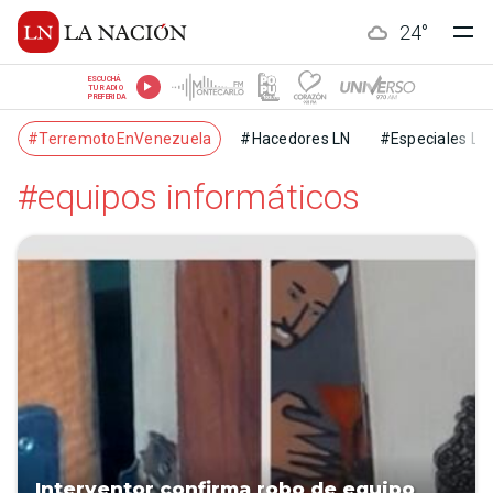
24
°
ESCUCHÁ
TU RADIO
PREFERIDA
#TerremotoEnVenezuela
#Hacedores LN
#Especiales LN
#equipos informáticos
Interventor confirma robo de equipo