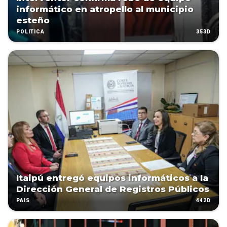
informático en atropello al municipio
esteño
353D
POLÍTICA
Itaipú entregó equipos informáticos a la
Dirección General de Registros Públicos
442D
PAÍS