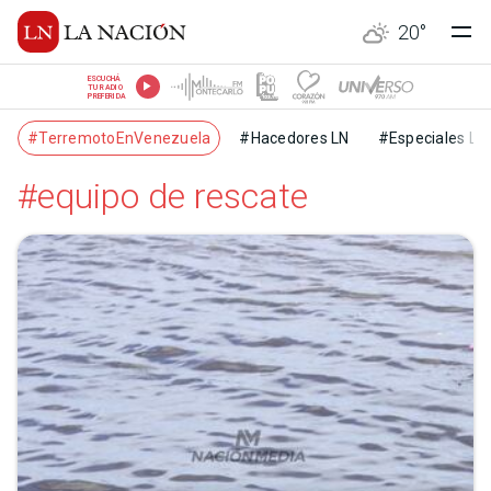
20
°
ESCUCHÁ
TU RADIO
PREFERIDA
#TerremotoEnVenezuela
#Hacedores LN
#Especiales LN
#equipo de rescate