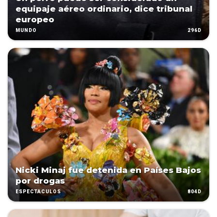
equipaje aéreo ordinario, dice tribunal
europeo
296D
MUNDO
Nicki Minaj fue detenida en Países Bajos
por drogas
804D
ESPECTÁCULOS