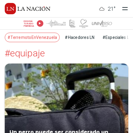
21
°
ESCUCHÁ
TU RADIO
PREFERIDA
#TerremotoEnVenezuela
#Hacedores LN
#Especiales LN
#equipaje
Un perro puede ser considerado un