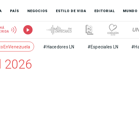
A
PAÍS
NEGOCIOS
ESTILO DE VIDA
EDITORIAL
MUNDO
HÁ
ERIDA
toEnVenezuela
#Hacedores LN
#Especiales LN
#Ha
l 2026