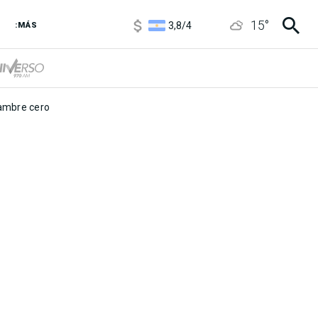
1100
/
1160
15
°
3,8
/
4
:MÁS
6850
/
7200
5900
/
5960
mbre cero