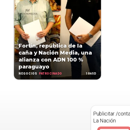
Fortín, república de la
caña y Nación Media, una
alianza con ADN 100 %
paraguayo
PATROCINADO
1065D
NEGOCIOS
Publicitar /cont
La Nación