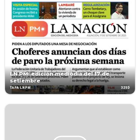
LN PM: edición mediodía del 17 de
setiembre
325D
TAPA LNPM