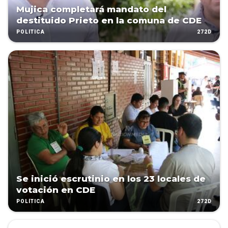
Mujica completará mandato del
destituido Prieto en la comuna de CDE
272D
POLÍTICA
Se inició escrutinio en los 23 locales de
votación en CDE
272D
POLÍTICA