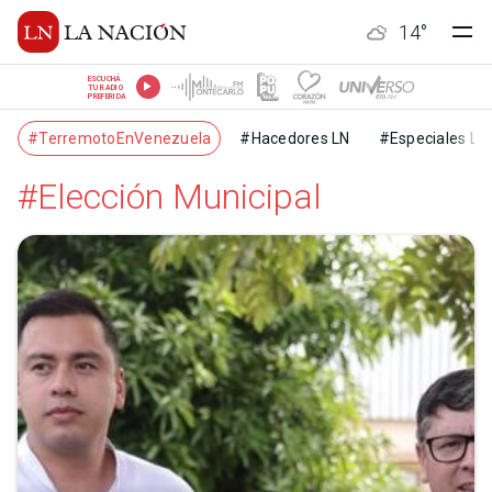
14
°
ESCUCHÁ
TU RADIO
PREFERIDA
#TerremotoEnVenezuela
#Hacedores LN
#Especiales LN
#Elección Municipal