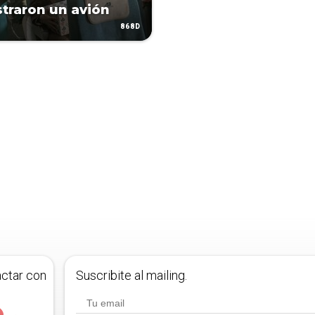
traron un avión
868D
actar con
Suscribite al mailing.