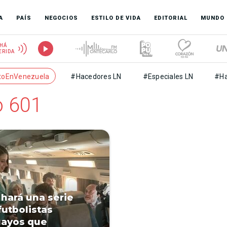
A
PAÍS
NEGOCIOS
ESTILO DE VIDA
EDITORIAL
MUNDO
HÁ
ERIDA
toEnVenezuela
#Hacedores LN
#Especiales LN
#Ha
o 601
 hará una serie
futbolistas
uayos que