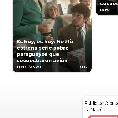
secues
LN POP
Es hoy, es hoy: Netflix
estrena serie sobre
paraguayos que
secuestraron avión
848D
ESPECTÁCULOS
Publicitar /cont
La Nación