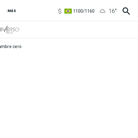
5900
/
5960
16
°
1100
/
1160
:MÁS
3,8
/
4
6850
/
7200
5900
/
5960
mbre cero