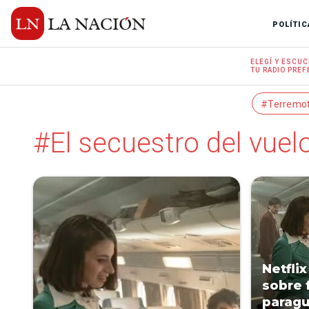
POLÍTIC
ELEGÍ Y
ESCUC
TU RADIO
PREF
#Terremo
#El secuestro del vuel
Netflix
sobre 
parag