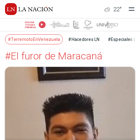
22
°
ESCUCHÁ
TU RADIO
PREFERIDA
#TerremotoEnVenezuela
#Hacedores LN
#Especiales LN
#El furor de Maracaná