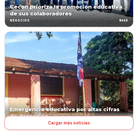
Cecon prioriza la promoción educativa
de sus colaboradores
866D
NEGOCIOS
Emergencia educativa por altas cifras
de depresión
Cargar más noticias
1077D
PAÍS