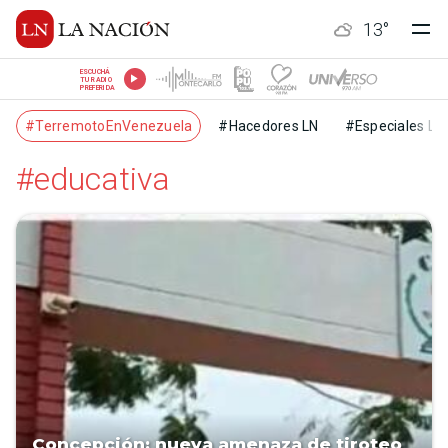
13
°
ESCUCHÁ
TU RADIO
PREFERIDA
#TerremotoEnVenezuela
#Hacedores LN
#Especiales LN
#educativa
Concepción: nueva amenaza de tiroteo