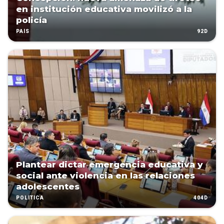
en institución educativa movilizó a la
policía
92D
PAÍS
Plantear dictar emergencia educativa y
social ante violencia en las relaciones
adolescentes
404D
POLÍTICA