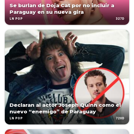
Se burlan de Doja Cat por no incluir a
Paraguay en su nueva gira
327D
LN POP
Declaran al actor Joseph Quinn como el
nuevo “enemigo” de Paraguay
720D
LN POP