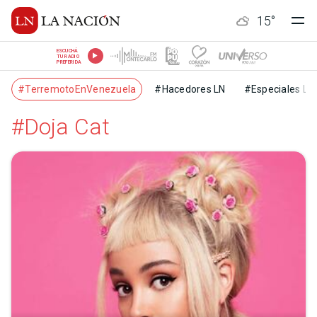
15
°
ESCUCHÁ
TU RADIO
PREFERIDA
#TerremotoEnVenezuela
#Hacedores LN
#Especiales LN
#Doja Cat