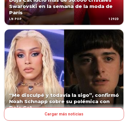
Doja Cat lució más de 30.000 cristales
Swarovski en la semana de la moda de
París
1292D
LN POP
“Me disculpé y todavía la sigo”, confirmó
Noah Schnapp sobre su polémica con
Doja Cat
Cargar más noticias
1485D
LN POP