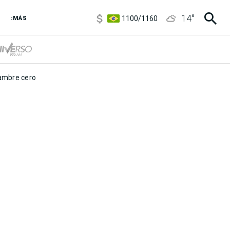
5900
/
5960
14
°
1100
/
1160
:MÁS
3,8
/
4
6850
/
7200
5900
/
5960
mbre cero