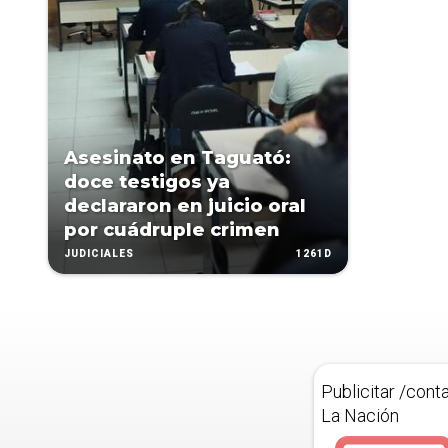
Asesinato en Taguató:
doce testigos ya
declararon en juicio oral
por cuádruple crimen
1261D
JUDICIALES
Publicitar /cont
La Nación