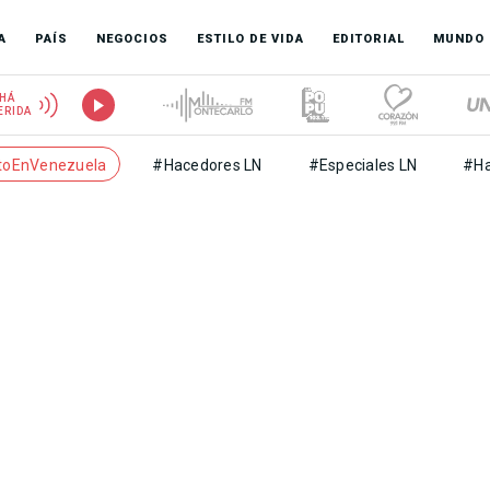
A
PAÍS
NEGOCIOS
ESTILO DE VIDA
EDITORIAL
MUNDO
HÁ
ERIDA
toEnVenezuela
#Hacedores LN
#Especiales LN
#Ha