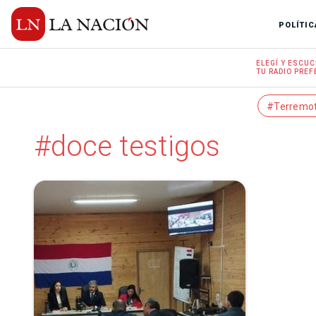
POLÍTIC
ELEGÍ Y
ESCUC
TU RADIO
PREF
#Terremo
#doce testigos