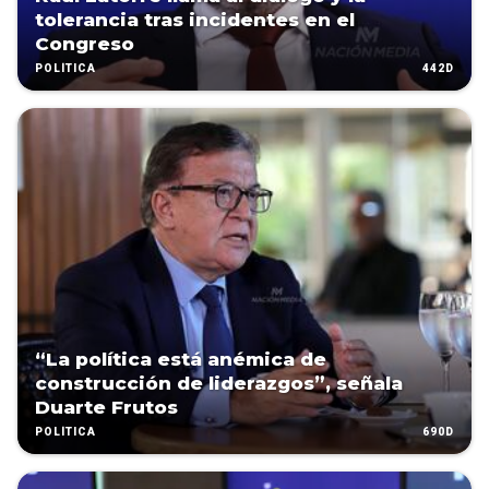
tolerancia tras incidentes en el
Congreso
442D
POLÍTICA
“La política está anémica de
construcción de liderazgos”, señala
Duarte Frutos
690D
POLÍTICA