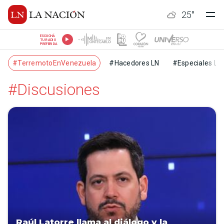
25
°
ESCUCHÁ
TU RADIO
PREFERIDA
#TerremotoEnVenezuela
#Hacedores LN
#Especiales LN
#Discusiones
Raúl Latorre llama al diálogo y la