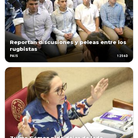
Reportan discusiones y peleas entre los
rugbistas
1256D
PAÍS