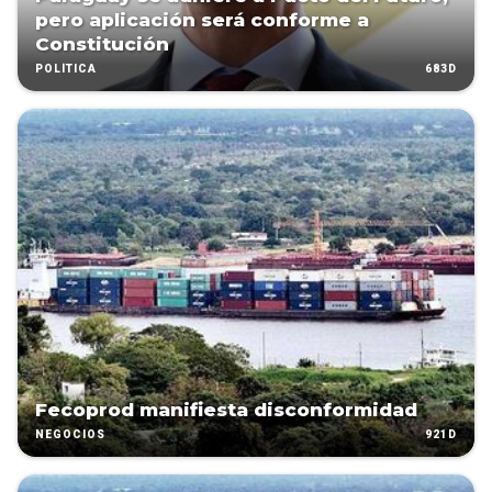
pero aplicación será conforme a
Constitución
683D
POLÍTICA
Fecoprod manifiesta disconformidad
921D
NEGOCIOS