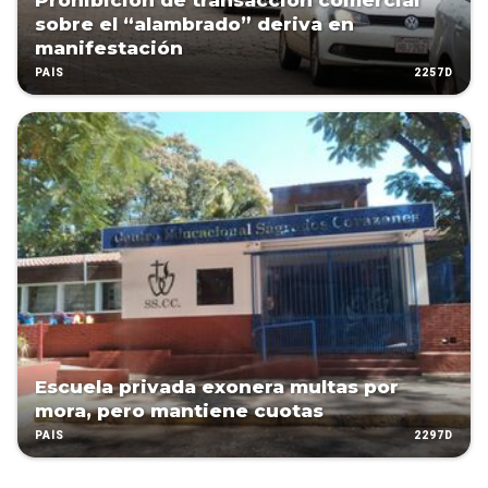
Prohibición de transacción comercial
sobre el “alambrado” deriva en
manifestación
2257D
PAÍS
Escuela privada exonera multas por
mora, pero mantiene cuotas
2297D
PAÍS