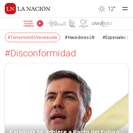
12
°
ESCUCHÁ
TU RADIO
PREFERIDA
#TerremotoEnVenezuela
#Hacedores LN
#Especiales LN
#Disconformidad
Paraguay se adhiere a Pacto del Futuro,