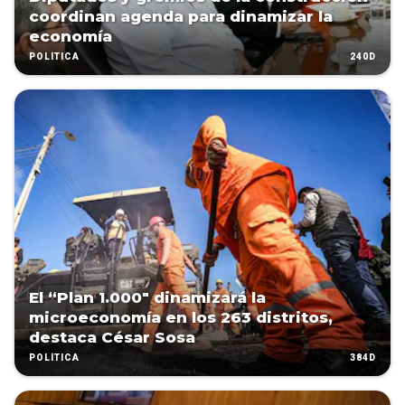
coordinan agenda para dinamizar la
economía
240D
POLÍTICA
El “Plan 1.000″ dinamizará la
microeconomía en los 263 distritos,
destaca César Sosa
384D
POLÍTICA