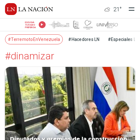
21
°
ESCUCHÁ
TU RADIO
PREFERIDA
#TerremotoEnVenezuela
#Hacedores LN
#Especiales LN
#dinamizar
Diputados y gremios de la construcción