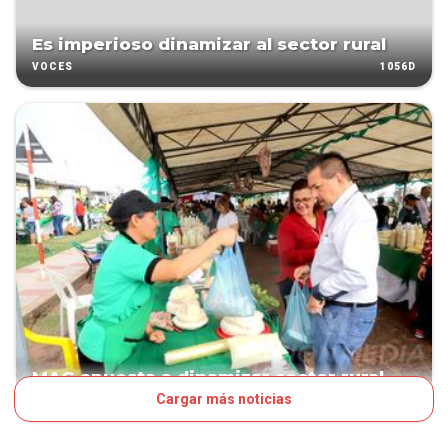
Es imperioso dinamizar al sector rural
1056D
VOCES
MAG apuesta a dinamizar sector rural
Cargar más noticias
1065D
NEGOCIOS