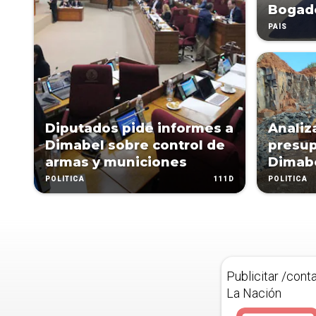
Bogad
PAÍS
Diputados pide informes a
Analiz
Dimabel sobre control de
presup
armas y municiones
Dimab
111D
POLÍTICA
POLÍTICA
Publicitar /cont
La Nación