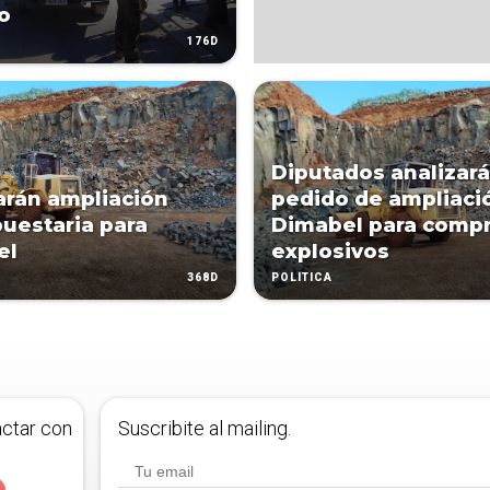
o
176D
Diputados analizará
arán ampliación
pedido de ampliaci
uestaria para
Dimabel para compr
el
explosivos
368D
POLÍTICA
actar con
Suscribite al mailing.