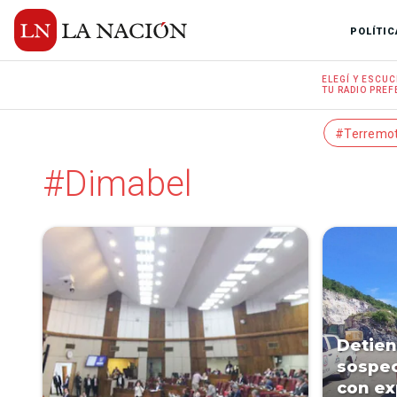
POLÍTIC
ELEGÍ Y
ESCUC
TU RADIO
PREF
#Terremo
#Dimabel
Detien
sospec
con ex