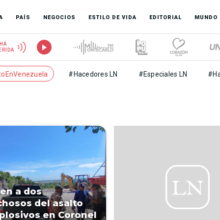
A
PAÍS
NEGOCIOS
ESTILO DE VIDA
EDITORIAL
MUNDO
HÁ
ERIDA
toEnVenezuela
#Hacedores LN
#Especiales LN
#Ha
en a dos
hosos del asalto
plosivos en Coronel