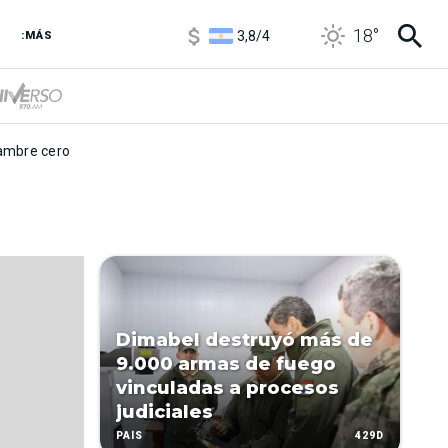
3,8
/
4
18
°
:MÁS
6850
/
7200
5900
/
5960
mbre cero
Dimabel destruyó más de
9.000 armas de fuego
vinculadas a procesos
judiciales
429D
PAÍS