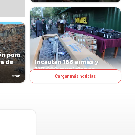
ón para
a de
Incautan 186 armas y
127.000 municiones
Cargar más noticias
370D
526D
PAÍS