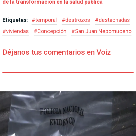
de la transformación en la salud pública
Etiquetas:
#
temporal
#
destrozos
#
destachadas
#
viviendas
#
Concepción
#
San Juan Nepomuceno
Déjanos tus comentarios en Voiz