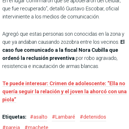
En el lugar confirmaron que se apoderaron del celular,
que fue recuperado”, detalló Gustavo Escobar, oficial
interviniente a los medios de comunicación.
Agregó que estas personas son conocidas en la zona y
que ya andaban causando zozobra entre los vecinos.
El
caso fue comunicado a la fiscal Nora Cubilla que
ordenó la reclusión preventiva
por robo agravado,
resistencia e incautación de armas blancas.
Te puede interesar: Crimen de adolescente: “Ella no
quería seguir la relación y el joven la ahorcó con una
piola”
Etiquetas:
#
asalto
#
Lambaré
#
detenidos
#
pareja
#
machete