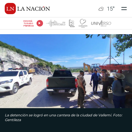
15
°
ESCUCHÁ
TU RADIO
PREFERIDA
La detención se logró en una cantera de la ciudad de Vallemí. Foto:
Gentileza