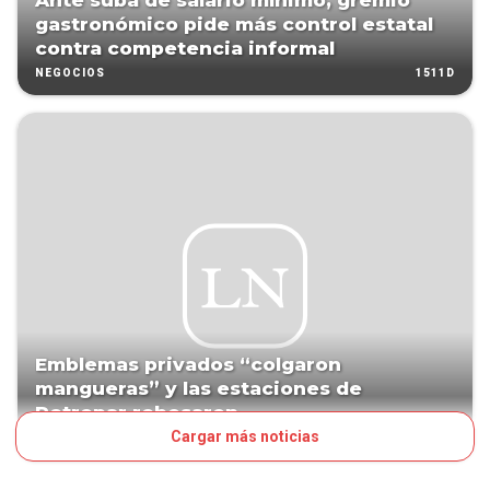
Ante suba de salario mínimo, gremio
gastronómico pide más control estatal
contra competencia informal
1511D
NEGOCIOS
Emblemas privados “colgaron
mangueras” y las estaciones de
Petropar rebosaron
Cargar más noticias
1598D
NEGOCIOS