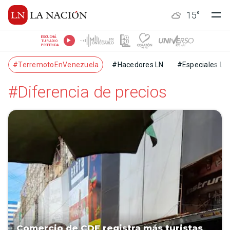
15
°
ESCUCHÁ
TU RADIO
PREFERIDA
#TerremotoEnVenezuela
#Hacedores LN
#Especiales LN
#Diferencia de precios
Comercio de CDE registra más turistas