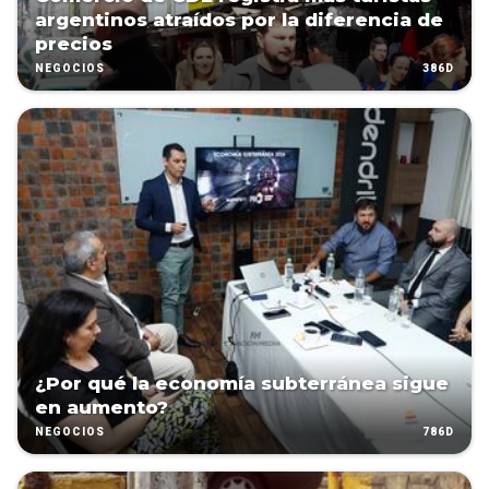
argentinos atraídos por la diferencia de
precios
386D
NEGOCIOS
¿Por qué la economía subterránea sigue
en aumento?
786D
NEGOCIOS