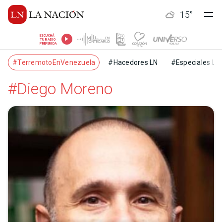
15
°
ESCUCHÁ
TU RADIO
PREFERIDA
#TerremotoEnVenezuela
#Hacedores LN
#Especiales LN
#Diego Moreno