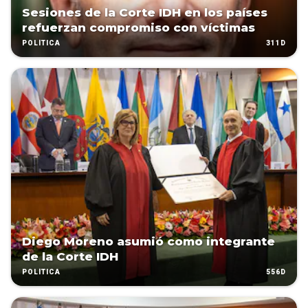
Sesiones de la Corte IDH en los países
refuerzan compromiso con víctimas
311D
POLÍTICA
Diego Moreno asumió como integrante
de la Corte IDH
556D
POLÍTICA