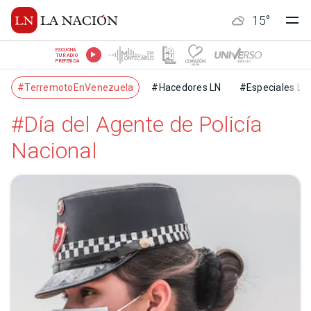
15
°
ESCUCHÁ
TU RADIO
PREFERIDA
#TerremotoEnVenezuela
#Hacedores LN
#Especiales LN
#Día del Agente de Policía
Nacional