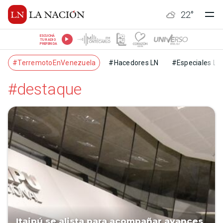
22
°
ESCUCHÁ
TU RADIO
PREFERIDA
#TerremotoEnVenezuela
#Hacedores LN
#Especiales LN
#destaque
Itaipú se alista para acompañar avances