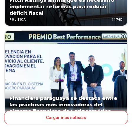
Fitch Ratings afirma que es necesario
implementar reformas para reducir
déficit fiscal
1176D
POLÍTICA
Financiera paraguaya se destaca entre
las prácticas más innovadoras del
sistema financiero de Latinoamérica
Cargar más noticias
1411D
NEGOCIOS