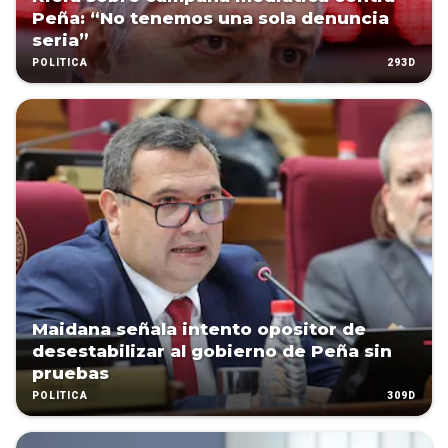
Peña: “No tenemos una sola denuncia
seria”
293D
POLÍTICA
Maidana señala intento opositor de
desestabilizar al gobierno de Peña sin
pruebas
309D
POLÍTICA