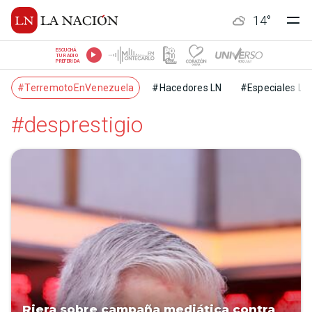
14
°
ESCUCHÁ
TU RADIO
PREFERIDA
#TerremotoEnVenezuela
#Hacedores LN
#Especiales LN
#desprestigio
Riera sobre campaña mediática contra