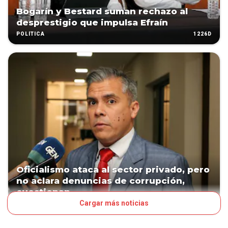
Bogarín y Bestard suman rechazo al
desprestigio que impulsa Efraín
1226D
POLÍTICA
Oficialismo ataca al sector privado, pero
no aclara denuncias de corrupción,
cuestionan
Cargar más noticias
1441D
POLÍTICA