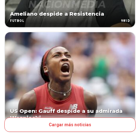
Ameliano despide a Resistencia
981D
FÚTBOL
US Open: Gauff despide a su admirada
Wozniacki
Cargar más noticias
1068D
OTROS DEPORTES