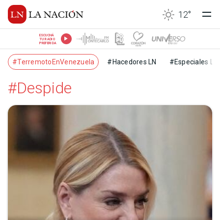
12
°
ESCUCHÁ
TU RADIO
PREFERIDA
#TerremotoEnVenezuela
#Hacedores LN
#Especiales LN
#Despide