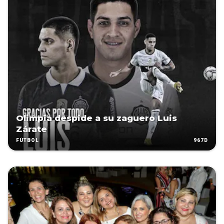
Olimpia despide a su zaguero Luis
Zárate
967D
FÚTBOL