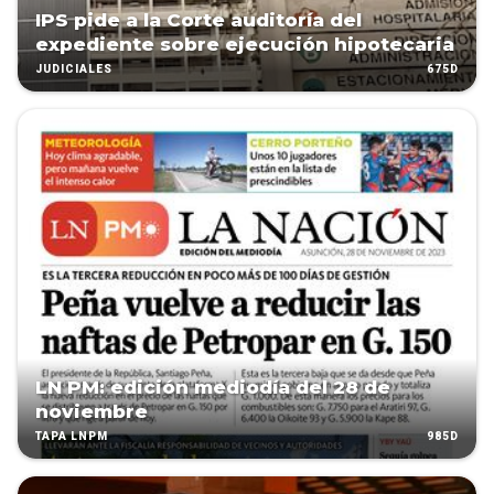
IPS pide a la Corte auditoría del
expediente sobre ejecución hipotecaria
675D
JUDICIALES
LN PM: edición mediodía del 28 de
noviembre
985D
TAPA LNPM