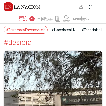
13
°
ESCUCHÁ
TU RADIO
PREFERIDA
#TerremotoEnVenezuela
#Hacedores LN
#Especiales LN
#desidia