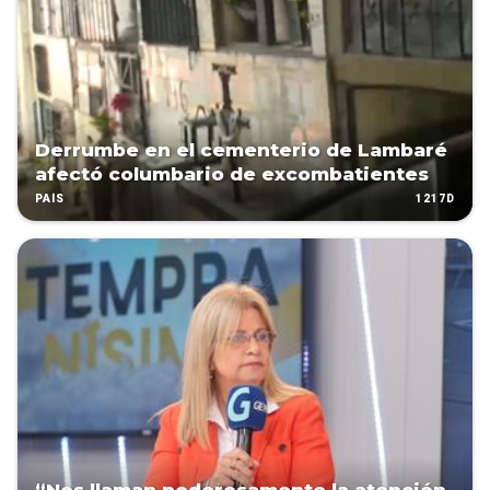
Derrumbe en el cementerio de Lambaré
afectó columbario de excombatientes
1217D
PAÍS