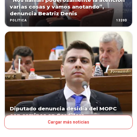
“Nos llaman poderosamente la atención
varias cosas y vamos anotando”,
denuncia Beatriz Denis
1320D
POLÍTICA
Diputado denuncia desidia del MOPC
con caminos en Cordillera
Cargar más noticias
1348D
POLÍTICA