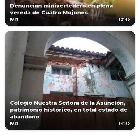
Denuncian minivertedero en plena
vereda de Cuatro Mojones
1214D
PAÍS
Colegio Nuestra Señora de la Asunción,
patrimonio histórico, en total estado de
abandono
1419D
PAÍS