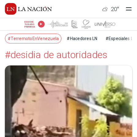
20
°
ESCUCHÁ
TU RADIO
PREFERIDA
#TerremotoEnVenezuela
#Hacedores LN
#Especiales LN
#desidia de autoridades