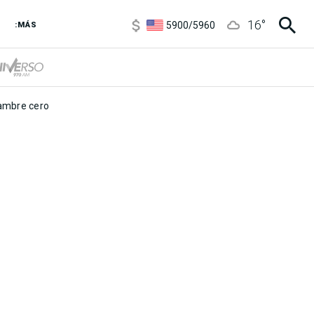
6850
/
7200
16
°
5900
/
5960
:MÁS
1100
/
1160
3,8
/
4
6850
/
7200
5900
/
5960
mbre cero