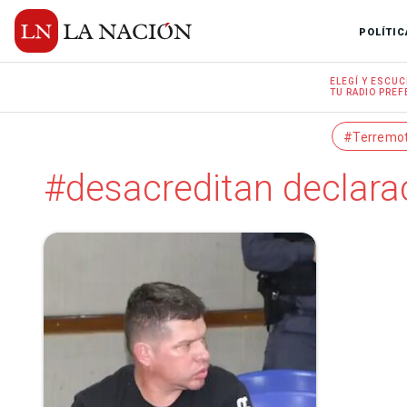
POLÍTIC
ELEGÍ Y
ESCUC
TU RADIO
PREF
#Terremo
#desacreditan declara