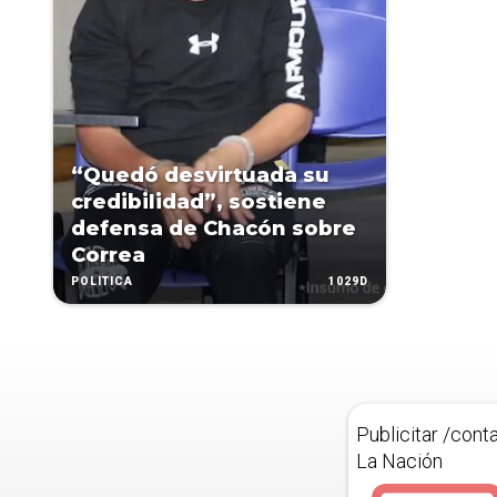
“Quedó desvirtuada su
credibilidad”, sostiene
defensa de Chacón sobre
Correa
1029D
POLÍTICA
Publicitar /cont
La Nación