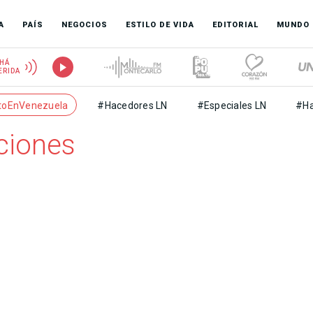
A
PAÍS
NEGOCIOS
ESTILO DE VIDA
EDITORIAL
MUNDO
HÁ
ERIDA
toEnVenezuela
#Hacedores LN
#Especiales LN
#Ha
ciones